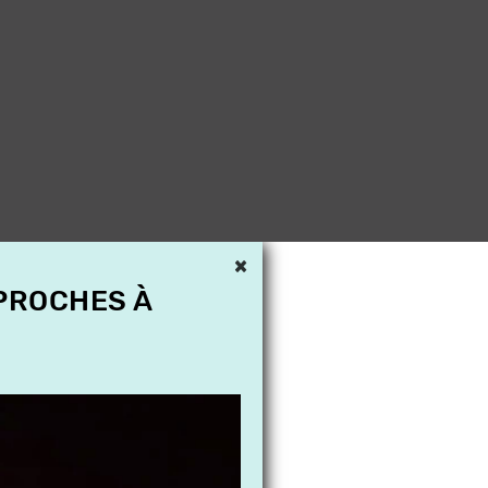
×
 PROCHES À