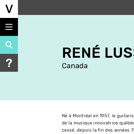
Aller
au
contenu
principal
RENÉ LUS
Canada
Né à Montréal en 1957, le guitar
de la musique innovatrice québéco
cessé, depuis la fin des années 