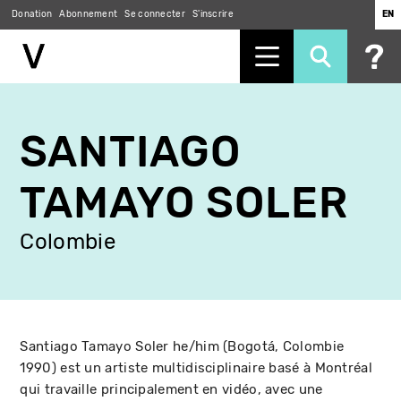
Donation
Abonnement
Se connecter
S'inscrire
EN
Aller
au
SANTIAGO
contenu
principal
TAMAYO SOLER
Colombie
Santiago Tamayo Soler he/him (Bogotá, Colombie
1990) est un artiste multidisciplinaire basé à Montréal
qui travaille principalement en vidéo, avec une