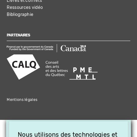
Livres et coffrets
Ressources vidéo
Bibliographie
PARTENAIRES
Mentions légales
×
Nous utilisons des technologies et
OFFREZ LA VIDÉO EN