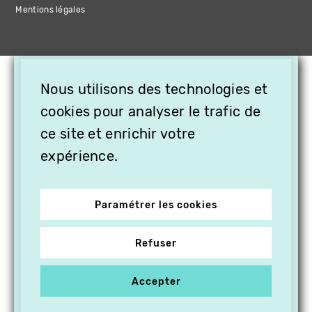
Mentions légales
×
Nous utilisons des technologies et
OFFREZ LA VIDÉO EN
cookies pour analyser le trafic de
CADEAU, ABONNEZ VOS
PROCHES À VITHÈQUE !
ce site et enrichir votre
expérience.
Paramétrer les cookies
Refuser
Accepter