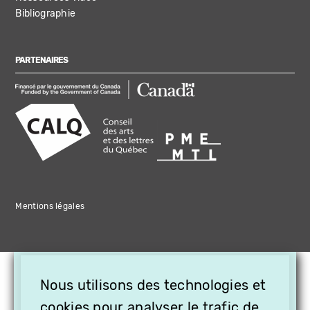
Bibliographie
PARTENAIRES
Mentions légales
×
Nous utilisons des technologies et
OFFREZ LA VIDÉO EN
cookies pour analyser le trafic de