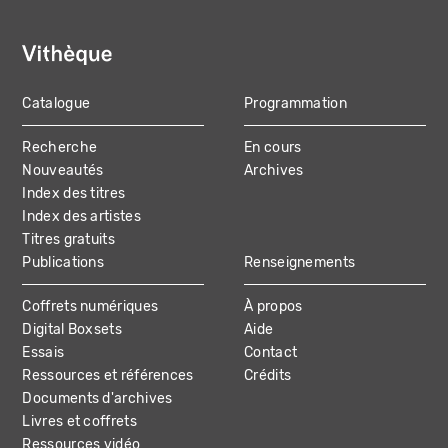
Catalogue
Programmation
MAIN
Recherche
En cours
NAVIGATION
Nouveautés
Archives
Index des titres
Index des artistes
Titres gratuits
Publications
Renseignements
Coffrets numériques
À propos
Digital Boxsets
Aide
Essais
Contact
Ressources et références
Crédits
Documents d'archives
Livres et coffrets
Ressources vidéo