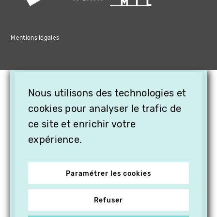
Mentions légales
×
Nous utilisons des technologies et
OFFREZ LA VIDÉO EN
cookies pour analyser le trafic de
CADEAU, ABONNEZ VOS
PROCHES À VITHÈQUE !
ce site et enrichir votre
expérience.
Paramétrer les cookies
Refuser