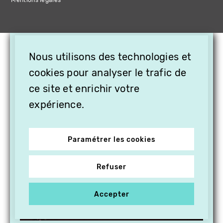
Mentions légales
×
Nous utilisons des technologies et
OFFREZ LA VIDÉO EN
cookies pour analyser le trafic de
CADEAU, ABONNEZ VOS
PROCHES À VITHÈQUE !
ce site et enrichir votre
expérience.
Paramétrer les cookies
Refuser
Accepter