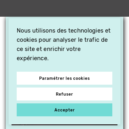
×
Nous utilisons des technologies et
OFFREZ LA VIDÉO EN
cookies pour analyser le trafic de
CADEAU, ABONNEZ VOS
PROCHES À VITHÈQUE !
ce site et enrichir votre
expérience.
Paramétrer les cookies
Refuser
Accepter