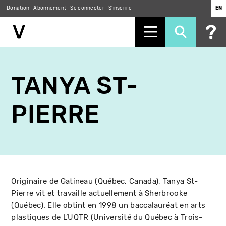
Donation
Abonnement
Se connecter
S'inscrire
EN
Aller
au
TANYA ST-
contenu
principal
PIERRE
Originaire de Gatineau (Québec, Canada), Tanya St-
Pierre vit et travaille actuellement à Sherbrooke
(Québec). Elle obtint en 1998 un baccalauréat en arts
plastiques de L’UQTR (Université du Québec à Trois-