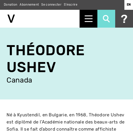
Donation
Abonnement
Se connecter
S'inscrire
EN
Aller
au
THÉODORE
contenu
principal
USHEV
Canada
Né à Kyustendil, en Bulgarie, en 1968, Théodore Ushev
est diplômé de l’Académie nationale des beaux-arts de
Sofia. Il se fait d’abord connaître comme affichiste