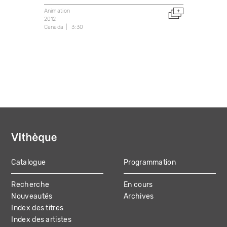
Animation
2012
Canada
3:30
Catalogue
Programmation
MAIN
Recherche
En cours
NAVIGATION
Nouveautés
Archives
Index des titres
Index des artistes