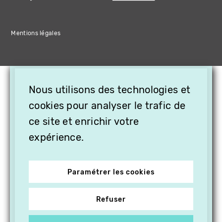
Mentions légales
×
Nous utilisons des technologies et
OFFREZ LA VIDÉO EN
cookies pour analyser le trafic de
CADEAU, ABONNEZ VOS
PROCHES À VITHÈQUE !
ce site et enrichir votre
expérience.
Paramétrer les cookies
Refuser