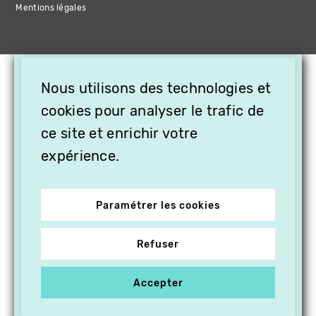
Mentions légales
×
Nous utilisons des technologies et
OFFREZ LA VIDÉO EN
cookies pour analyser le trafic de
CADEAU, ABONNEZ VOS
PROCHES À VITHÈQUE !
ce site et enrichir votre
expérience.
Paramétrer les cookies
Refuser
Accepter