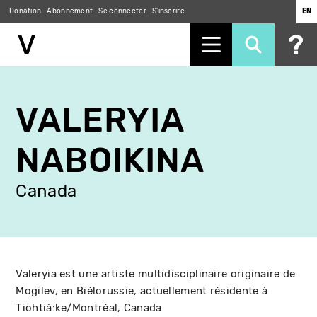
Donation
Abonnement
Se connecter
S'inscrire
EN
Aller
au
VALERYIA
contenu
principal
NABOIKINA
Canada
Valeryia est une artiste multidisciplinaire originaire de
Mogilev, en Biélorussie, actuellement résidente à
Tiohtià:ke/Montréal, Canada.