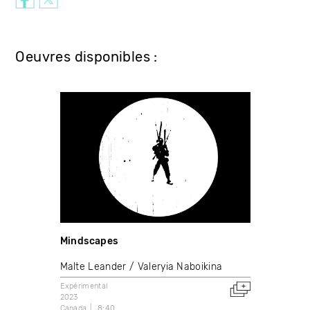
Oeuvres disponibles :
Mindscapes
Malte Leander
Valeryia Naboikina
Expérimental
2023
Canada
8:40