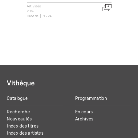
Art vidéo
2016
Canada
15:24
Catalogue
Programmation
MAIN
Recherche
En cours
NAVIGATION
Nouveautés
Archives
Index des titres
Index des artistes