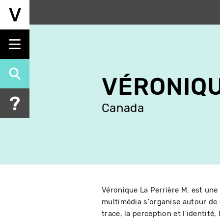
Aller
au
contenu
principal
VÉRONIQU
Canada
Véronique La Perrière M. est une a
multimédia s'organise autour de 
trace, la perception et l'identité,