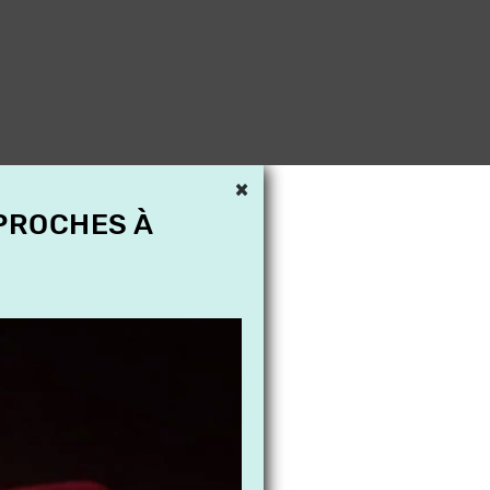
×
 PROCHES À