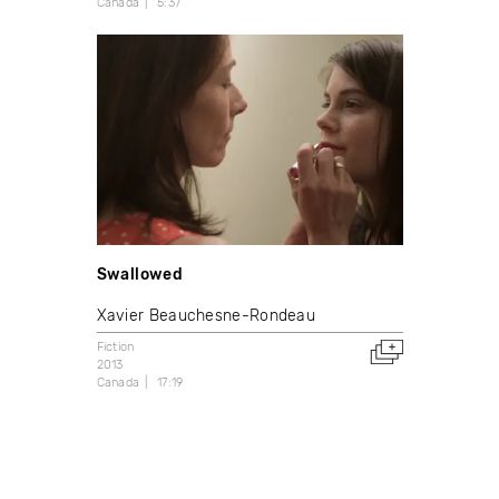
Canada
5:37
Swallowed
Xavier Beauchesne-Rondeau
Fiction
2013
Canada
17:19