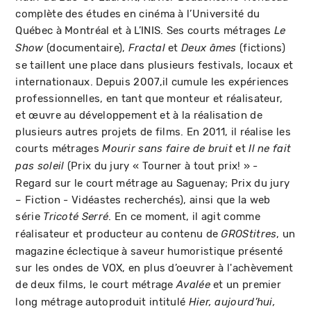
complète des études en cinéma à l’Université du
Québec à Montréal et à L’INIS. Ses courts métrages
Le
(documentaire),
et
(fictions)
Show
Fractal
Deux âmes
se taillent une place dans plusieurs festivals, locaux et
internationaux. Depuis 2007,il cumule les expériences
professionnelles, en tant que monteur et réalisateur,
et œuvre au développement et à la réalisation de
plusieurs autres projets de films. En 2011, il réalise les
courts métrages
et
Mourir sans faire de bruit
Il ne fait
(Prix du jury « Tourner à tout prix! » -
pas soleil
Regard sur le court métrage au Saguenay; Prix du jury
– Fiction - Vidéastes recherchés), ainsi que la web
série
. En ce moment, il agit comme
Tricoté Serré
réalisateur et producteur au contenu de
, un
GROStitres
magazine éclectique à saveur humoristique présenté
sur les ondes de VOX, en plus d’oeuvrer à l'achèvement
de deux films, le court métrage
et un premier
Avalée
long métrage autoproduit intitulé
Hier, aujourd’hui,