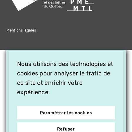
Mentions légales
×
Nous utilisons des technologies et
OFFREZ LA VIDÉO EN
cookies pour analyser le trafic de
CADEAU, ABONNEZ VOS
PROCHES À VITHÈQUE !
ce site et enrichir votre
expérience.
Paramétrer les cookies
Refuser