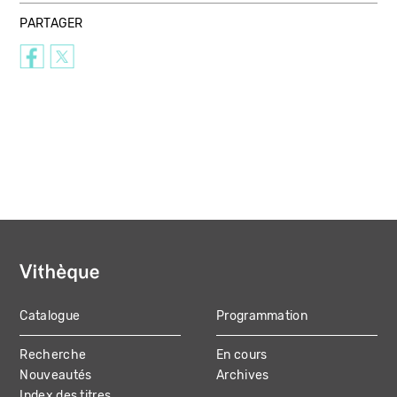
PARTAGER
Catalogue
Programmation
MAIN
Recherche
En cours
NAVIGATION
Nouveautés
Archives
Index des titres