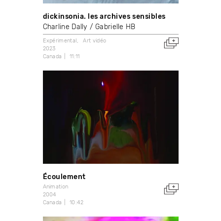
dickinsonia. les archives sensibles
Charline Dally
Gabrielle HB
Expérimental
Art vidéo
2023
Canada
11:11
Écoulement
Animation
2004
Canada
10:42