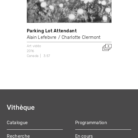
Parking Lot Attendant
Alain Lefebvre
Charlotte Clermont
Art vidéo
2016
Canada
3:57
Catalogue
Programmation
MAIN
Recherche
En cours