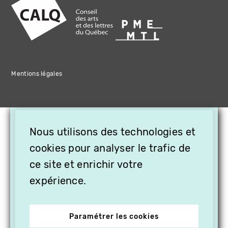
Mentions légales
×
Nous utilisons des technologies et
OFFREZ LA VIDÉO EN
cookies pour analyser le trafic de
CADEAU, ABONNEZ VOS
PROCHES À VITHÈQUE !
ce site et enrichir votre
expérience.
Paramétrer les cookies