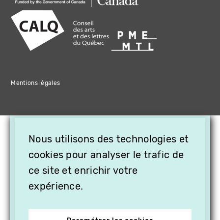
Mentions légales
×
Nous utilisons des technologies et
OFFREZ LA VIDÉO EN
CADEAU, ABONNEZ VOS
cookies pour analyser le trafic de
PROCHES À VITHÈQUE !
ce site et enrichir votre
expérience.