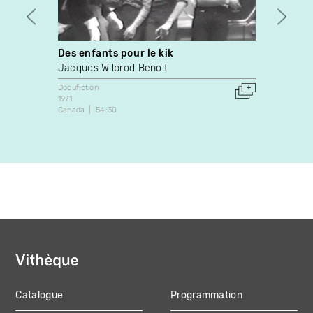
Des enfants pour le kik
Le be
Jacques Wilbrod Benoit
Stéph
Docufiction
Docufic
1971
1998
Canada
54:30
Canada
Catalogue
Programmation
MAIN