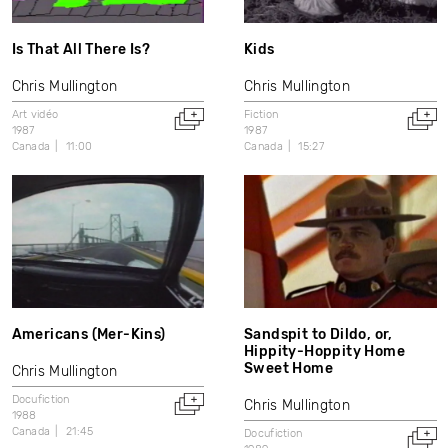
Is That All There Is?
Kids
Chris Mullington
Chris Mullington
Art vidéo
Fiction
1987
1987
Canada
11:00
Canada
15:27
Americans (Mer-Kins)
Sandspit to Dildo, or,
Hippity-Hoppity Home
Sweet Home
Chris Mullington
Docufiction
Chris Mullington
1988
Canada
21:45
Docufiction