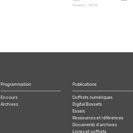
1989
Canada
28:36
Programmation
Publications
En cours
Coffrets numériques
Archives
Digital Boxsets
Essais
Ressources et références
Documents d'archives
Livres et coffrets