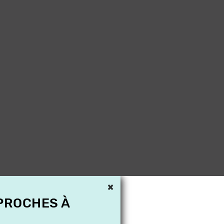
×
 PROCHES À