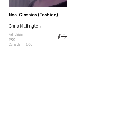
Neo-Classics (Fashion)
Chris Mullington
Art vidéo
1987
Canada
3:00