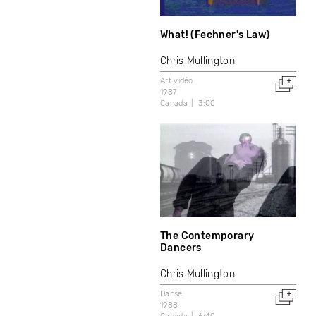
What! (Fechner's Law)
Chris Mullington
Art vidéo
1987
Canada
3:00
The Contemporary
Dancers
Chris Mullington
Danse
1988