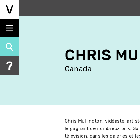
Aller
au
contenu
principal
CHRIS MU
Canada
Chris Mullington, vidéaste, arti
le gagnant de nombreux prix. Son 
télévision, dans les galeries et l