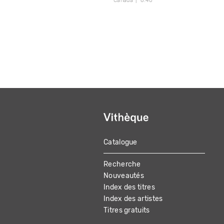
Canada
6:40
Catalogue
MAIN
Recherche
NAVIGATION
Nouveautés
Index des titres
Index des artistes
Titres gratuits