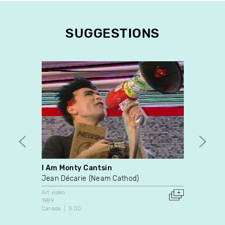
SUGGESTIONS
I Am Monty Cantsin
Herna
Sleep
Jean Décarie (Neam Cathod)
Rache
Art vidéo
1989
Art vidé
Canada
5:00
2004
Canada