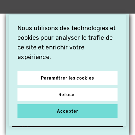
×
Nous utilisons des technologies et
OFFREZ LA VIDÉO EN
CADEAU, ABONNEZ VOS
cookies pour analyser le trafic de
PROCHES À VITHÈQUE !
ce site et enrichir votre
expérience.
Paramétrer les cookies
Refuser
Accepter