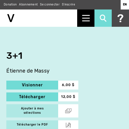
Donation
Abonnement
Se connecter
S'inscrire
EN
Aller
au
contenu
principal
3+1
Étienne de Massy
Visionner
6,00 $
Télécharger
12,00 $
Ajouter à mes
sélections
Télécharger le PDF