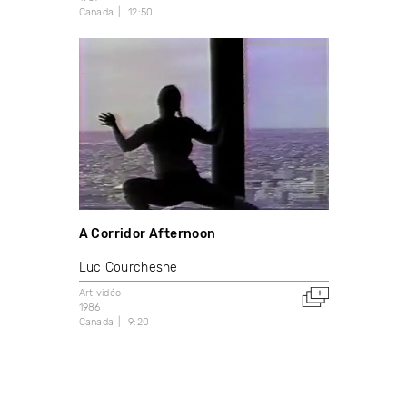
Canada
12:50
A Corridor Afternoon
Luc Courchesne
Art vidéo
1986
Canada
9:20