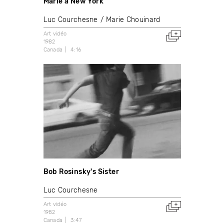
Marie à New York
Luc Courchesne
Marie Chouinard
Art vidéo
1982
Canada
4:16
Bob Rosinsky's Sister
Luc Courchesne
Art vidéo
1982
Canada
3:47