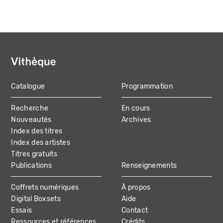
Catalogue
Programmation
MAIN
Recherche
En cours
NAVIGATION
Nouveautés
Archives
Index des titres
Index des artistes
Titres gratuits
Publications
Renseignements
Coffrets numériques
À propos
Digital Boxsets
Aide
Essais
Contact
Ressources et références
Crédits