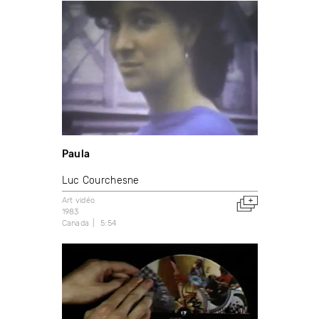
Paula
Luc Courchesne
Art vidéo
1983
Canada
5:54