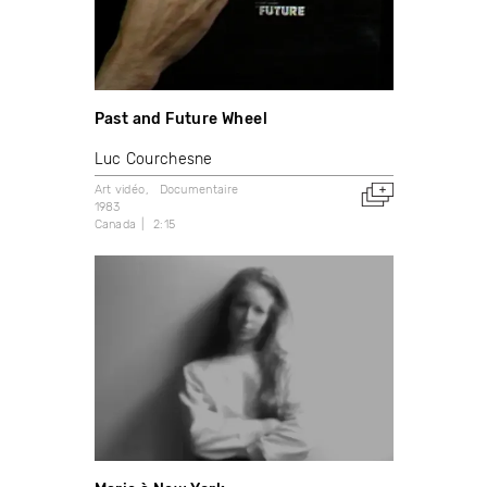
Past and Future Wheel
Luc Courchesne
Art vidéo
Documentaire
1983
Canada
2:15