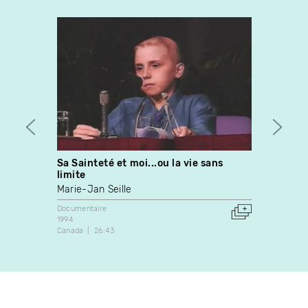
Sa Sainteté et moi...ou la vie sans
Suzan
limite
Richa
Marie-Jan Seille
Docume
1973
Documentaire
Canada
1994
Canada
26:43