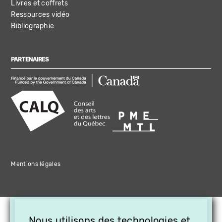
Livres et coffrets
Ressources vidéo
Bibliographie
PARTENAIRES
Mentions légales
×
Nous utilisons des technologies et