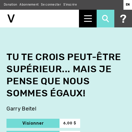
Donation
Abonnement
Se connecter
S'inscrire
EN
Aller
au
contenu
principal
TU TE CROIS PEUT-ÊTRE
SUPÉRIEUR... MAIS JE
PENSE QUE NOUS
SOMMES ÉGAUX!
Garry Beitel
Visionner
6,00 $