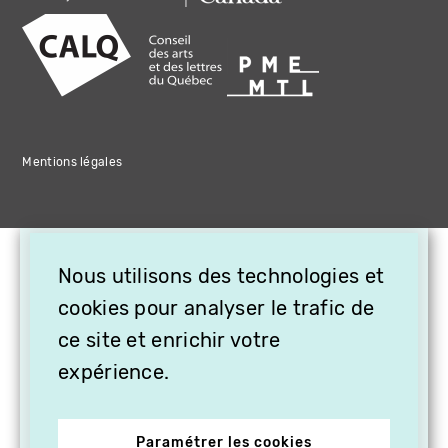
Mentions légales
×
Nous utilisons des technologies et
OFFREZ LA VIDÉO EN
CADEAU, ABONNEZ VOS
cookies pour analyser le trafic de
PROCHES À VITHÈQUE !
ce site et enrichir votre
expérience.
Paramétrer les cookies