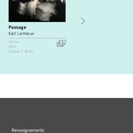
Passage
Gitogal Logemg
Karl Lemieux
Rodrigue Jean
Fiction
Fiction
Art vidéo
2007
2021
Canada
15:00
Canada
19:30
Renseignements