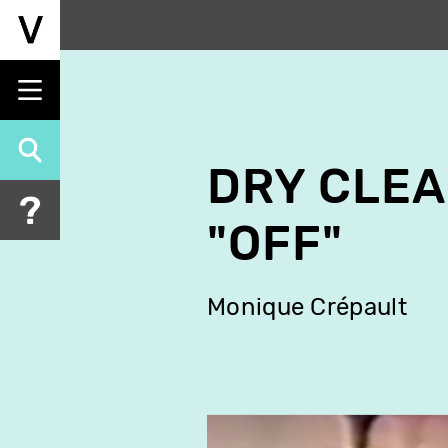
Aller
au
contenu
principal
DRY CLEA
"OFF"
Monique Crépault