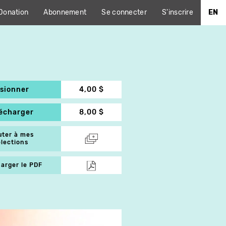
Donation
Abonnement
Se connecter
S'inscrire
EN
isionner
4,00 $
lécharger
8,00 $
uter à mes
élections
arger le PDF