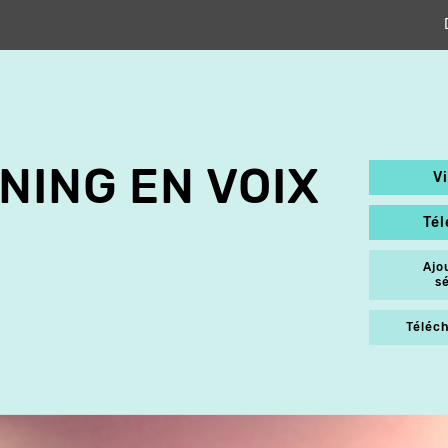
NING EN VOIX
V
Té
Ajo
s
Téléch