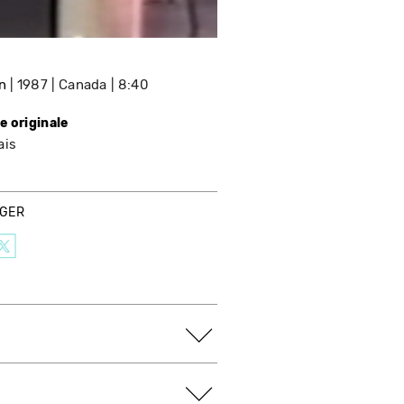
n
1987
Canada
8:40
e originale
ais
AGER