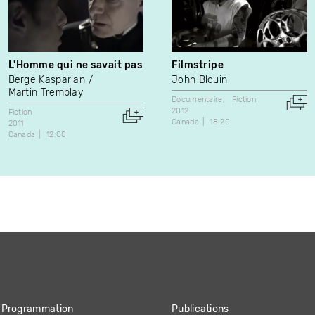
L'Homme qui ne savait pas
Filmstripe
Berge Kasparian
John Blouin
Martin Tremblay
Documentaire
Fiction
2012
Fiction
Canada
18:20
2011
Canada
12:00
Programmation
Publications