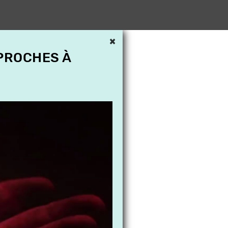
×
 PROCHES À