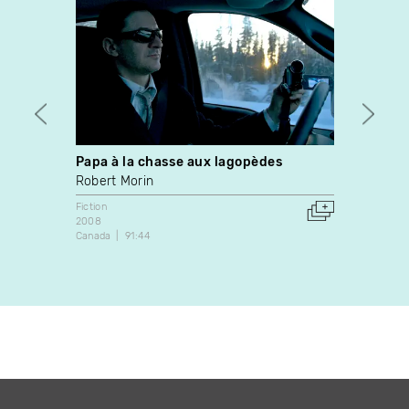
Papa à la chasse aux lagopèdes
C'est
Robert Morin
Ricard
Fiction
Fiction
2008
1996
Canada
91:44
Canada