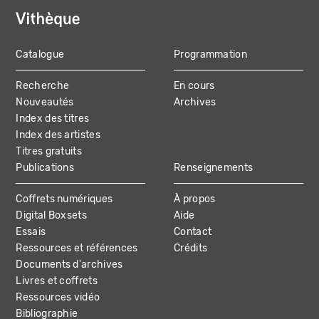
Catalogue
Programmation
MAIN
Recherche
En cours
NAVIGATION
Nouveautés
Archives
Index des titres
Index des artistes
Titres gratuits
Publications
Renseignements
Coffrets numériques
À propos
Digital Boxsets
Aide
Essais
Contact
Ressources et références
Crédits
Documents d'archives
Livres et coffrets
Ressources vidéo
Bibliographie