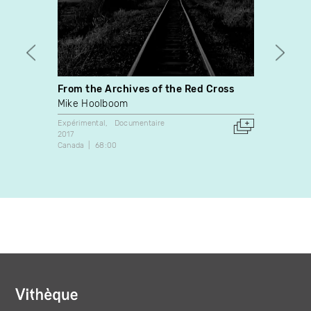
From the Archives of the Red Cross
Nexte
Mike Hoolboom
Etienn
Expérimental
Documentaire
Expérim
2017
2012
Canada
68:00
Canada