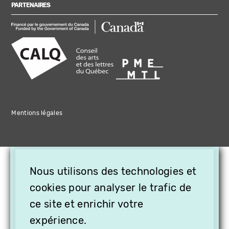
PARTENAIRES
Mentions légales
×
Nous utilisons des technologies et
OFFREZ LA VIDÉO EN
CADEAU, ABONNEZ VOS
cookies pour analyser le trafic de
PROCHES À VITHÈQUE !
ce site et enrichir votre
expérience.