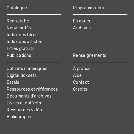
Catalogue
Programmation
MAIN
Recherche
En cours
NAVIGATION
Nouveautés
Archives
Index des titres
Index des artistes
Titres gratuits
Publications
Renseignements
Coffrets numériques
À propos
Digital Boxsets
Aide
Essais
Contact
Ressources et références
Crédits
Documents d'archives
Livres et coffrets
Ressources vidéo
Bibliographie