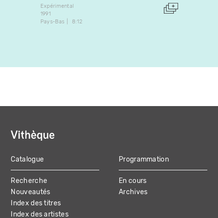
Expérimental
Art vidé
1991
1997
Pays-Bas
8:12
France
Catalogue
Programmation
MAIN
Recherche
En cours
NAVIGATION
Nouveautés
Archives
Index des titres
Index des artistes