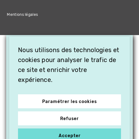
Mentions légales
×
Nous utilisons des technologies et
OFFREZ LA VIDÉO EN
CADEAU, ABONNEZ VOS
cookies pour analyser le trafic de
PROCHES À VITHÈQUE !
ce site et enrichir votre
expérience.
Paramétrer les cookies
Refuser
Accepter