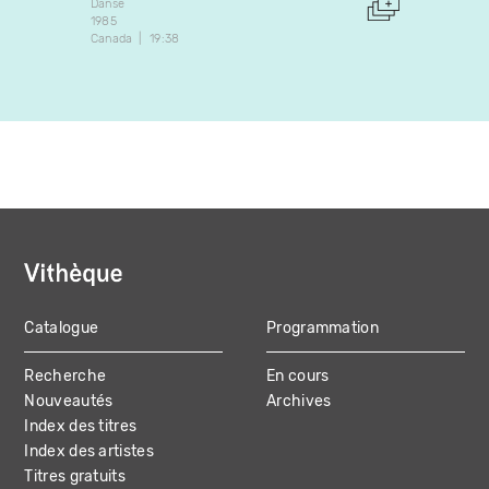
Danse
1985
Danse
Canada
19:38
2020
Canada
Catalogue
Programmation
MAIN
Recherche
En cours
NAVIGATION
Nouveautés
Archives
Index des titres
Index des artistes
Titres gratuits