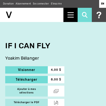
Donation
Abonnement
Se connecter
S'inscrire
EN
Aller
au
contenu
principal
IF I CAN FLY
Yoakim Bélanger
Visionner
4,00 $
Télécharger
8,00 $
Ajouter à mes
sélections
Télécharger le PDF