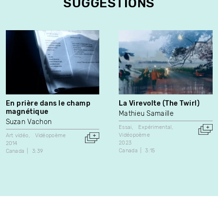
SUGGESTIONS
En prière dans le champ
La Virevolte (The Twirl)
magnétique
Mathieu Samaille
Suzan Vachon
Essai
Expérimental
Vidéopoème
Art vidéo
Vidéopoème
2023
2014
Canada
3:15
Canada
3:39