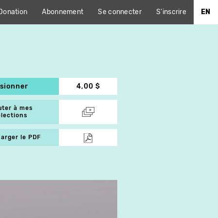
Donation
Abonnement
Se connecter
S'inscrire
EN
isionner
4,00 $
uter à mes
élections
arger le PDF