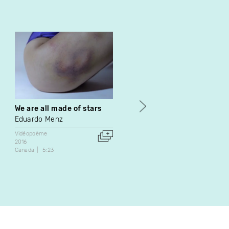
We are all made of stars
Qui / Who (to be your
father)
Eduardo Menz
Mathieu Samaille
Vidéopoème
2016
Expérimental
Canada
5:23
Vidéopoème
2023
Canada
3:50