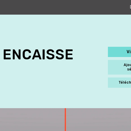
 ENCAISSE
V
Ajo
s
Téléch