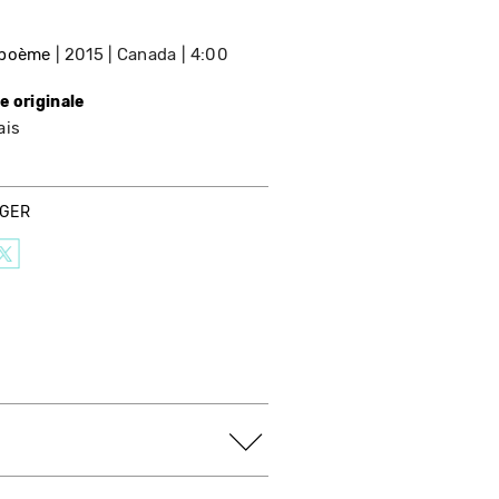
opoème
2015
Canada
4:00
e originale
ais
AGER