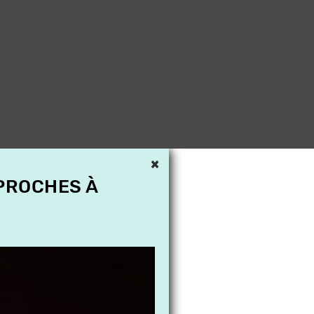
×
 PROCHES À