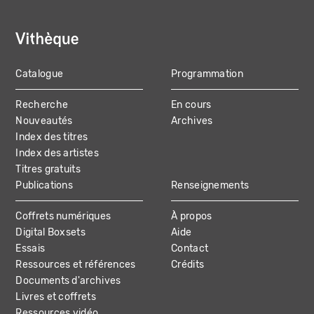
Catalogue
Programmation
MAIN
Recherche
En cours
NAVIGATION
Nouveautés
Archives
Index des titres
Index des artistes
Titres gratuits
Publications
Renseignements
Coffrets numériques
À propos
Digital Boxsets
Aide
Essais
Contact
Ressources et références
Crédits
Documents d'archives
Livres et coffrets
Ressources vidéo