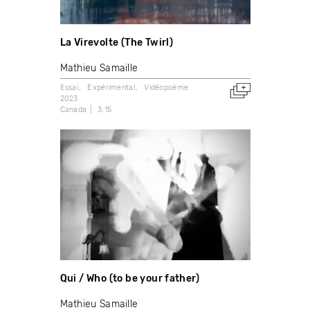
La Virevolte (The Twirl)
Mathieu Samaille
Essai
Expérimental
Vidéopoème
2023
Canada
3:15
Qui / Who (to be your father)
Mathieu Samaille