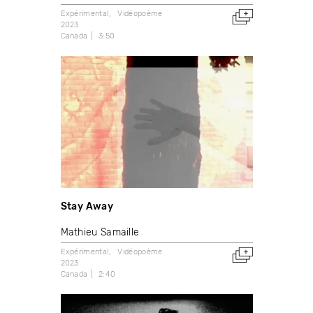
Expérimental
Vidéopoème
2023
Canada
3:50
Stay Away
Mathieu Samaille
Expérimental
Vidéopoème
2023
Canada
2:40