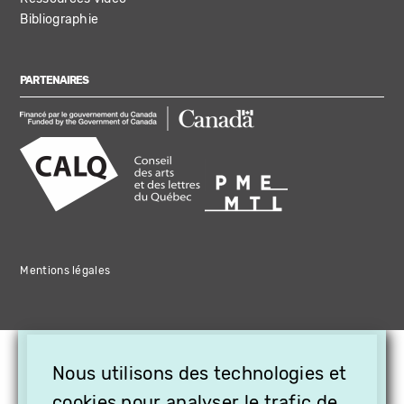
Bibliographie
PARTENAIRES
Mentions légales
×
Nous utilisons des technologies et
OFFREZ LA VIDÉO EN
cookies pour analyser le trafic de