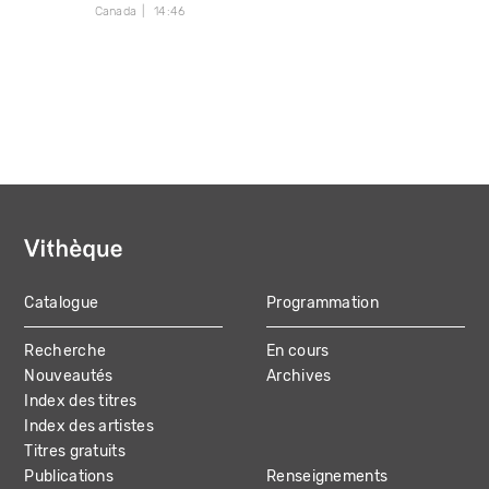
Canada
14:46
Catalogue
Programmation
MAIN
Recherche
En cours
NAVIGATION
Nouveautés
Archives
Index des titres
Index des artistes
Titres gratuits
Publications
Renseignements