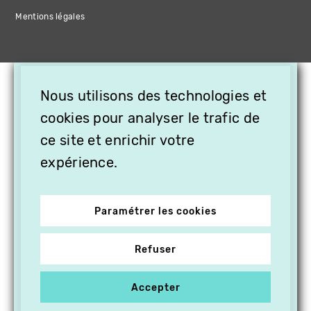
Mentions légales
×
Nous utilisons des technologies et
OFFREZ LA VIDÉO EN
cookies pour analyser le trafic de
CADEAU, ABONNEZ VOS
PROCHES À VITHÈQUE !
ce site et enrichir votre
expérience.
Paramétrer les cookies
Refuser
Accepter