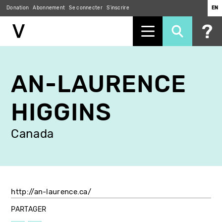
Donation
Abonnement
Se connecter
S'inscrire
EN
Aller
au
AN-LAURENCE
contenu
principal
HIGGINS
Canada
http://an-laurence.ca/
PARTAGER