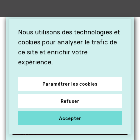
×
Nous utilisons des technologies et
OFFREZ LA VIDÉO EN
cookies pour analyser le trafic de
CADEAU, ABONNEZ VOS
PROCHES À VITHÈQUE !
ce site et enrichir votre
expérience.
Paramétrer les cookies
Refuser
Accepter