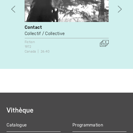
Contact
Mémo
Collectif / Collective
Chloé
Fiction
Fiction
1972
2001
Canada
26:40
Canada
Catalogue
Programmation
MAIN