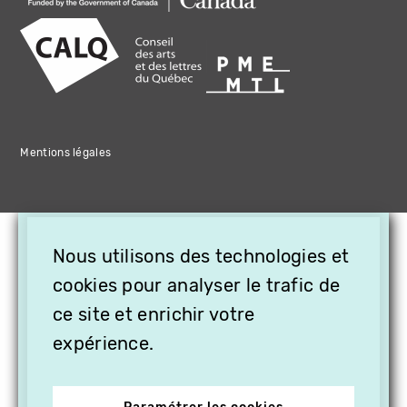
Mentions légales
×
Nous utilisons des technologies et
OFFREZ LA VIDÉO EN
CADEAU, ABONNEZ VOS
cookies pour analyser le trafic de
PROCHES À VITHÈQUE !
ce site et enrichir votre
expérience.