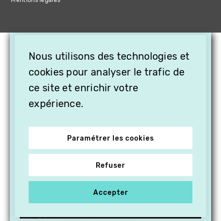
Mentions légales
×
Nous utilisons des technologies et
OFFREZ LA VIDÉO EN
cookies pour analyser le trafic de
CADEAU, ABONNEZ VOS
PROCHES À VITHÈQUE !
ce site et enrichir votre
expérience.
Paramétrer les cookies
Refuser
Accepter