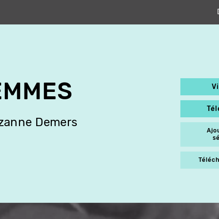
EMMES
V
Té
zanne Demers
Ajo
s
Téléch