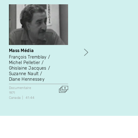
Mass Média
La grève de Sorel en 1937
: le maudit contrôle
François Tremblay
Gilles Frenette
Michel Pelletier
Ghislaine Jacques
Documentaire
Suzanne Nault
1974
Diane Hennessey
Canada
21:00
Documentaire
1971
Canada
41:44