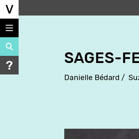
Aller
au
contenu
principal
SAGES-F
Danielle Bédard
Su