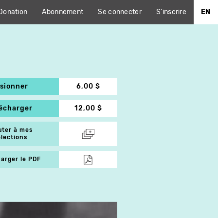
Donation
Abonnement
Se connecter
S'inscrire
EN
isionner
6,00 $
lécharger
12,00 $
uter à mes
élections
arger le PDF