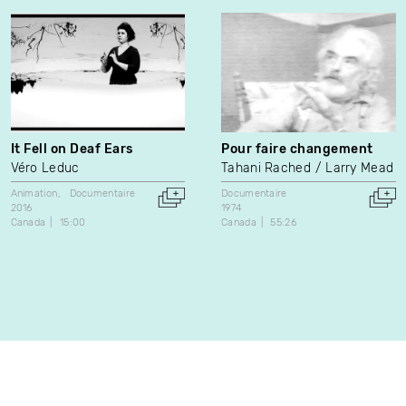
It Fell on Deaf Ears
Pour faire changement
Véro Leduc
Tahani Rached
Larry Mead
Animation
Documentaire
Documentaire
2016
1974
Canada
15:00
Canada
55:26