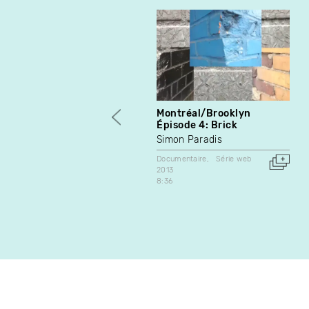
Montréal/Brooklyn
Épisode 4: Brick
Simon Paradis
Documentaire
Série web
2013
8:36