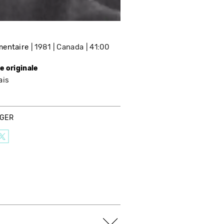
entaire
1981
Canada
41:00
e originale
ais
AGER