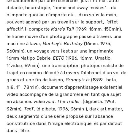
se caractérise par une recherche "just in time", auto
didacte, heuristique, "home and away movies"... du
n’importe quoi au n’importe où... d’un sous la main,
souvent agencé par un travail sur le support, l’effet
affectif. Il comporte
(1969, 16mm, 150min),
Mare’s Tail
le home movie d’un photographe passé à travers une
machine à laver,
(16mm, 1975,
Monkey’s Birthday
360min), un voyage vers l’est sur une imprimante
16mm Matipo Debrie,
(1986, 16mm, Umatic,
EETC
1”video, 69min), une transcription photojournaliste de
trajet en camion décodé à travers l’alphabet d’un vol de
grues et une fin de liaison,
(1989.. beta,
Granny’s Is
hi8, 1” , 78min), document d’apprentissage existentiel
video accompagné de la grandmère en tant que sujet
en absence,
,
, (digibeta, 1993,
videøvoid
The Trailer
32min),
, (digibeta, 1996, 36min ), dark art matter,
TexT
deux segments d’une série proposé sur l’absence
constitutrice dans l’image électronique, et par défaut
dans l’être.