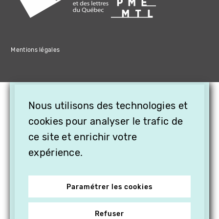
Mentions légales
×
Nous utilisons des technologies et
OFFREZ LA VIDÉO EN
cookies pour analyser le trafic de
CADEAU, ABONNEZ VOS
PROCHES À VITHÈQUE !
ce site et enrichir votre
expérience.
Paramétrer les cookies
Refuser