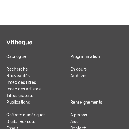
Catalogue
Programmation
MAIN
Recherche
En cours
NAVIGATION
Nouveautés
Archives
Index des titres
Index des artistes
Titres gratuits
Publications
Renseignements
Coffrets numériques
À propos
Digital Boxsets
Aide
Essais
Contact