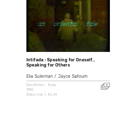
Intifada : Speaking for Oneself…
Speaking for Others
Elia Suleiman
Jayce Salloum
Docufiction
Essai
1990
États-Unis
40:24