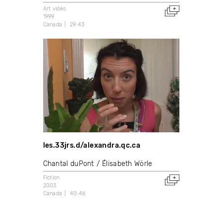
Art vidéo
1999
Canada
29:43
les.33jrs.d/alexandra.qc.ca
Chantal duPont
Élisabeth Wörle
Fiction
2003
Canada
40:46