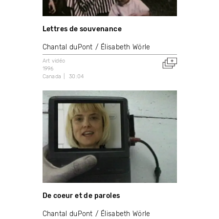
Lettres de souvenance
Chantal duPont
Élisabeth Wörle
Art vidéo
1996
Canada
30:04
De coeur et de paroles
Chantal duPont
Élisabeth Wörle