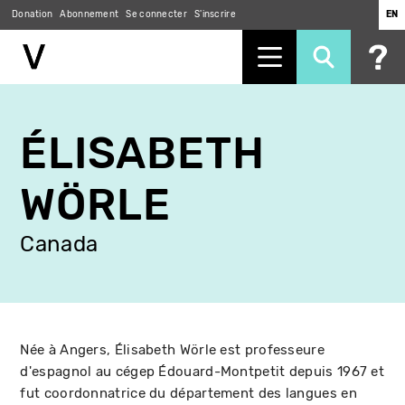
Donation
Abonnement
Se connecter
S'inscrire
EN
Aller
au
ÉLISABETH
contenu
principal
WÖRLE
Canada
Née à Angers, Élisabeth Wörle est professeure
d'espagnol au cégep Édouard-Montpetit depuis 1967 et
fut coordonnatrice du département des langues en