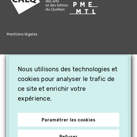
Mentions légales
×
Nous utilisons des technologies et
OFFREZ LA VIDÉO EN
CADEAU, ABONNEZ VOS
cookies pour analyser le trafic de
PROCHES À VITHÈQUE !
ce site et enrichir votre
expérience.
Paramétrer les cookies
Refuser