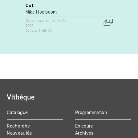
Cut
ASCII
Mike Hoolboom
Dorio
Documentaire
Art vidéo
Art vidé
2021
1999
Canada
68:00
Canada
Catalogue
Programmation
MAIN
Recherche
En cours
NAVIGATION
Nouveautés
Archives