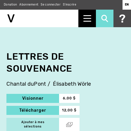
Donation
Abonnement
Se connecter
S'inscrire
EN
Aller
au
contenu
principal
LETTRES DE
SOUVENANCE
Chantal duPont
Élisabeth Wörle
Visionner
6,00 $
Télécharger
12,00 $
Ajouter à mes
sélections