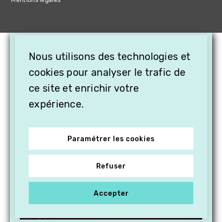
Mentions légales
×
Nous utilisons des technologies et
OFFREZ LA VIDÉO EN
cookies pour analyser le trafic de
CADEAU, ABONNEZ VOS
PROCHES À VITHÈQUE !
ce site et enrichir votre
expérience.
Paramétrer les cookies
Refuser
Accepter