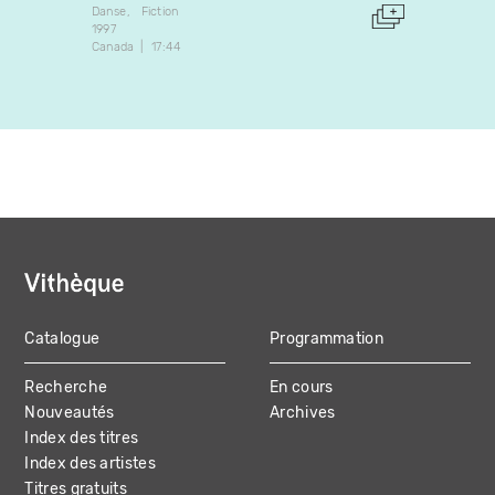
Danse
Fiction
Danse
1997
1993
Canada
17:44
Canada
Catalogue
Programmation
MAIN
Recherche
En cours
NAVIGATION
Nouveautés
Archives
Index des titres
Index des artistes
Titres gratuits