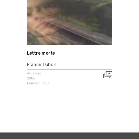
Lettre morte
France Dubois
Art vidéo
2006
France
1:53