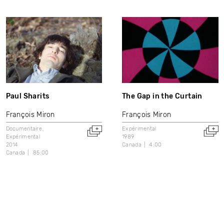
Paul Sharits
The Gap in the Curtain
François Miron
François Miron
Documentaire
Expérimental
Expérimental
1989
2014
Canada
4:00
Canada
85:00