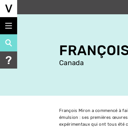
Aller
au
contenu
principal
FRANÇOIS
Canada
François Miron a commencé à fair
émulsion : ses premières œuvres
expérimentaux qui ont tous été c