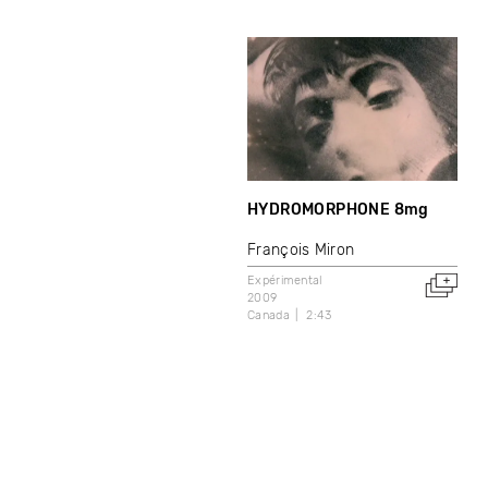
HYDROMORPHONE 8mg
François Miron
Expérimental
2009
Canada
2:43