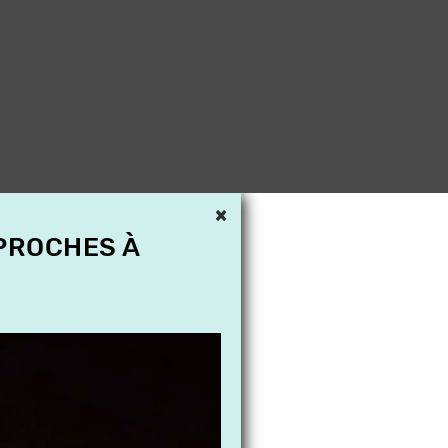
×
 PROCHES À