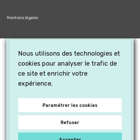
Mentions légales
×
Nous utilisons des technologies et
OFFREZ LA VIDÉO EN
cookies pour analyser le trafic de
CADEAU, ABONNEZ VOS
PROCHES À VITHÈQUE !
ce site et enrichir votre
expérience.
Paramétrer les cookies
Refuser
Accepter