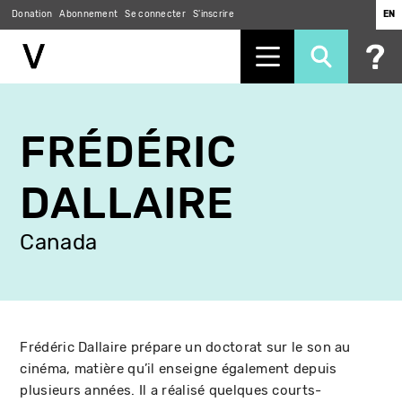
Donation
Abonnement
Se connecter
S'inscrire
EN
Aller
au
FRÉDÉRIC
contenu
principal
DALLAIRE
Canada
Frédéric Dallaire prépare un doctorat sur le son au
cinéma, matière qu’il enseigne également depuis
plusieurs années. Il a réalisé quelques courts-