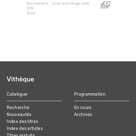
Documentaire
Avec sous-titrage codé
2019
25:28
Catalogue
Programmation
MAIN
Recherche
En cours
NAVIGATION
Nouveautés
Archives
Index des titres
Index des artistes
Titres gratuits