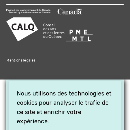
Mentions légales
×
Nous utilisons des technologies et
OFFREZ LA VIDÉO EN
CADEAU, ABONNEZ VOS
cookies pour analyser le trafic de
PROCHES À VITHÈQUE !
ce site et enrichir votre
expérience.