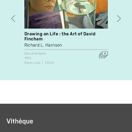
Drawing on Life : the Art of David
Suzan
Fincham
Richa
Richard L. Harrison
Docume
1973
Documentaire
Canada
1992
États-Unis
29:00