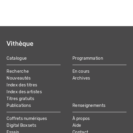
Catalogue
Programmation
MAIN
Recherche
En cours
NAVIGATION
Nouveautés
Archives
Index des titres
Index des artistes
Titres gratuits
Publications
Renseignements
Coffrets numériques
À propos
Digital Boxsets
Aide
Essais
Contact