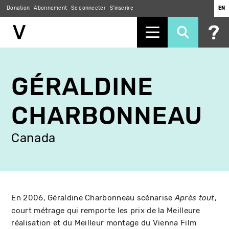
Donation
Abonnement
Se connecter
S'inscrire
EN
Aller
au
GÉRALDINE
contenu
principal
CHARBONNEAU
Canada
En 2006, Géraldine Charbonneau scénarise
,
Après tout
court métrage qui remporte les prix de la Meilleure
réalisation et du Meilleur montage du Vienna Film