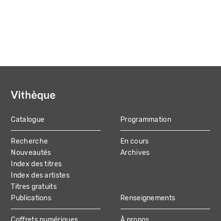
Catalogue
Programmation
MAIN
Recherche
En cours
NAVIGATION
Nouveautés
Archives
Index des titres
Index des artistes
Titres gratuits
Publications
Renseignements
Coffrets numériques
À propos