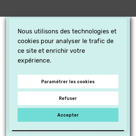
×
Nous utilisons des technologies et
OFFREZ LA VIDÉO EN
cookies pour analyser le trafic de
CADEAU, ABONNEZ VOS
PROCHES À VITHÈQUE !
ce site et enrichir votre
expérience.
Paramétrer les cookies
Refuser
Accepter