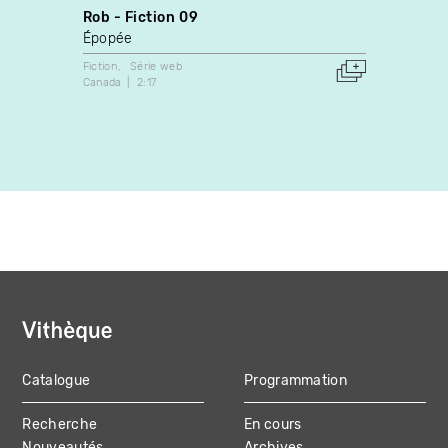
Rob - Fiction 09
L’édu
Épopée
Christ
Fiction
Série web
Fiction
Canada
2:17
2006
Canada
Catalogue
Programmation
MAIN
Recherche
En cours
NAVIGATION
Nouveautés
Archives