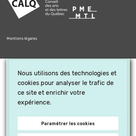
Mentions légales
×
Nous utilisons des technologies et
OFFREZ LA VIDÉO EN
CADEAU, ABONNEZ VOS
cookies pour analyser le trafic de
PROCHES À VITHÈQUE !
ce site et enrichir votre
expérience.
Paramétrer les cookies