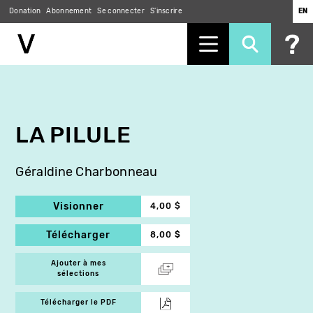
Donation
Abonnement
Se connecter
S'inscrire
EN
Aller
au
contenu
principal
LA PILULE
Géraldine Charbonneau
Visionner
4,00 $
Télécharger
8,00 $
Ajouter à mes
sélections
Télécharger le PDF