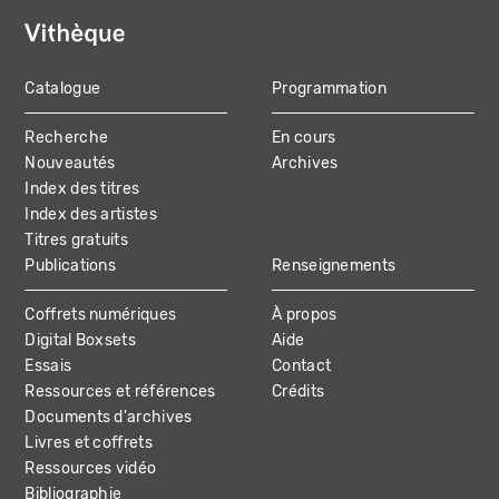
Catalogue
Programmation
MAIN
Recherche
En cours
NAVIGATION
Nouveautés
Archives
Index des titres
Index des artistes
Titres gratuits
Publications
Renseignements
Coffrets numériques
À propos
Digital Boxsets
Aide
Essais
Contact
Ressources et références
Crédits
Documents d'archives
Livres et coffrets
Ressources vidéo
Bibliographie