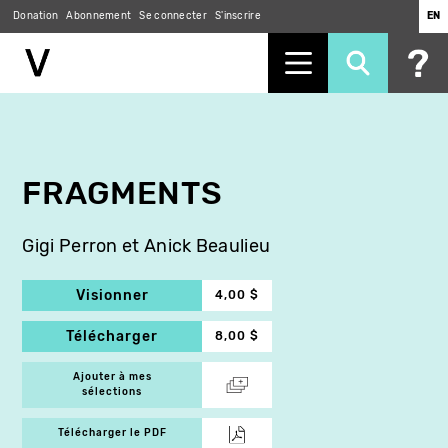
Donation
Abonnement
Se connecter
S'inscrire
EN
Aller
au
contenu
principal
FRAGMENTS
Gigi Perron et Anick Beaulieu
Visionner
4,00 $
Télécharger
8,00 $
Ajouter à mes
sélections
Télécharger le PDF