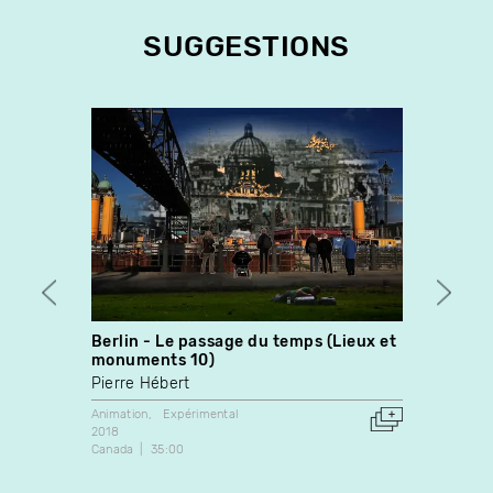
SUGGESTIONS
Berlin - Le passage du temps (Lieux et
Souve
monuments 10)
Amr E
Pierre Hébert
Animati
2022
Animation
Expérimental
Canada
2018
Canada
35:00