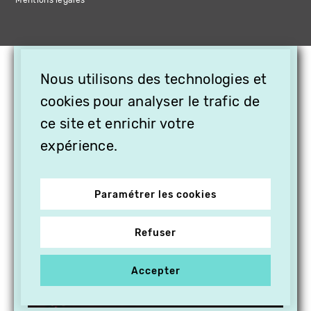
Mentions légales
×
Nous utilisons des technologies et
OFFREZ LA VIDÉO EN
cookies pour analyser le trafic de
CADEAU, ABONNEZ VOS
PROCHES À VITHÈQUE !
ce site et enrichir votre
expérience.
Paramétrer les cookies
Refuser
Accepter