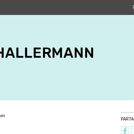
HALLERMANN
om
PART