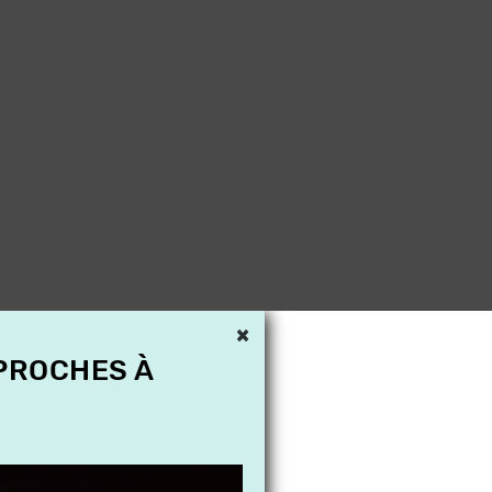
×
 PROCHES À